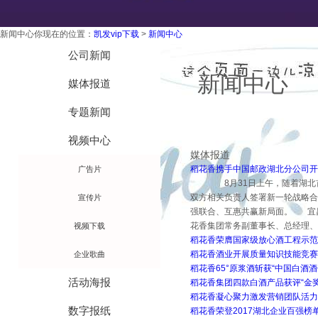
新闻中心
你现在的位置：
凯发vip下载
>
新闻中心
技术工艺
公司新闻
新闻中心
媒体报道
专题新闻
视频中心
媒体报道
稻花香携手中国邮政湖北分公司开
广告片
8月31日上午，随着湖北首家
双方相关负责人签署新一轮战略合
宣传片
强联合、互惠共赢新局面。 宜
花香集团常务副董事长、总经理
视频下载
稻花香荣膺国家级放心酒工程示范
稻花香酒业开展质量知识技能竞赛
企业歌曲
稻花香65°原浆酒斩获“中国白酒酒
活动海报
稻花香集团四款白酒产品获评“金奖
稻花香凝心聚力激发营销团队活力
数字报纸
稻花香荣登2017湖北企业百强榜单