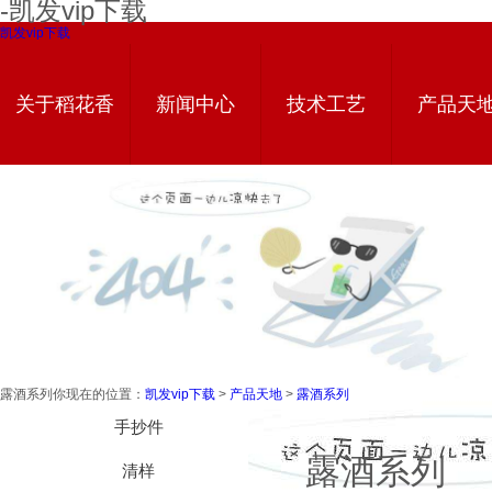
-凯发vip下载
凯发vip下载
关于稻花香
新闻中心
技术工艺
产品天
露酒系列
你现在的位置：
凯发vip下载
>
产品天地
>
露酒系列
技术工艺
手抄件
露酒系列
清样