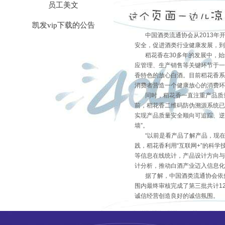
员工美文
凯发vip下载的公告
中国酒类流通协会从2013年开
安全，促进酒类行业健康发展，到
稻花香在30多年的发展中，始终
应管理、生产销售等关键环节于一
香特色的放心白酒。目前稻花香系
消费者营造一个健康放心的消费环
同时，稻花香一直注重产品质量
前，稻花香二维码防伪溯源系统已
实现产品质量安全顺向可追踪、逆
墙”。
“以前是看产品了解产品，现在
践，稻花香利用“互联网+”的科
等信息在线统计，产品设计方向与
计分析，推动白酒产业迈入信息
据了解，中国酒类流通协会依然
围内最终审核完成了第三批共计1
诚信经营创造良好的诚信氛围。