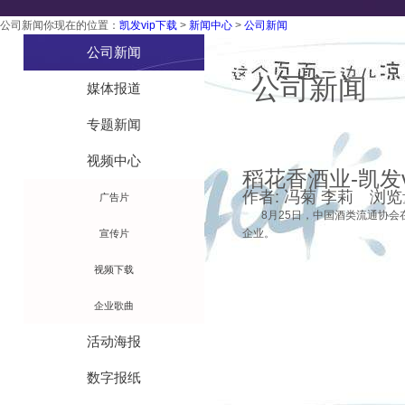
公司新闻
你现在的位置：
凯发vip下载
>
新闻中心
>
公司新闻
技术工艺
公司新闻
公司新闻
媒体报道
专题新闻
视频中心
稻花香酒业-凯发v
作者: 冯菊 李莉 浏览量:4
广告片
8月25日，中国酒类流通协会在
企业。
宣传片
视频下载
企业歌曲
活动海报
数字报纸