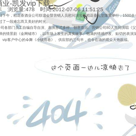
业-凯发vip下载
浏览量:478 时间:2012-07-06 11:51:25
4日下午，稻花香酒业公司联谊会暨营销人员慰问演出在稻花香礼堂隆重举行，1500
过了一段难忘而又美好的时光。
各部门员工自编自导自演、表演形式多样、创意迭出。营销公司80人共同演唱《父亲
绎的情景剧《金网铺市》，以市场上发生的真实故事、饱满的情感抒发、贴切的表演
、vip客户中心的伞舞《小镇雨巷》、供应部的三句半，也令在场的观众大饱眼福。