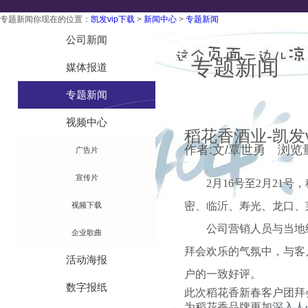
专题新闻
你现在的位置：
凯发vip下载
>
新闻中心
>
专题新闻
技术工艺
公司新闻
专题新闻
媒体报道
专题新闻
视频中心
稻花香酒业-凯发v
作者:文/覃世勇 浏览量:6
广告片
宣传片
2
月16号至2月21
密、临沂、寿光、龙口、
视频下载
公司营销人员与当地
企业歌曲
拜会欢乐的气氛中，与客
活动海报
户的一致好评。
数字报纸
此次稻花香新春客户团拜
为稻花香品牌更加深入人