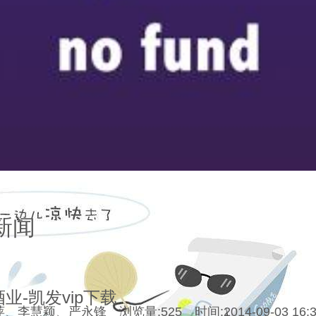
新闻
业-凯发vip下载
、李慧颖、严永锋 浏览量:525 时间:2014-09-03 16: