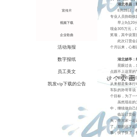
湖北孝昌：
8月28日
宣传片
专业人员协助收
早上9点2
视频下载
现金305万元
奖项，其中设置
企业歌曲
此次订货会
活动海报
个月以来，心都
数字报纸
湖北猇亭：
晃眼过去，
员工美文
点跟不上这里的
猇亭市场的
凯发vip下载的公告
从来都是集体行
车队的孙哥常说
个目标，为了一
虽然现在的
中，继续做自己
临近订货会
头，带大家一起
了。期间还下起
事，快了快了，