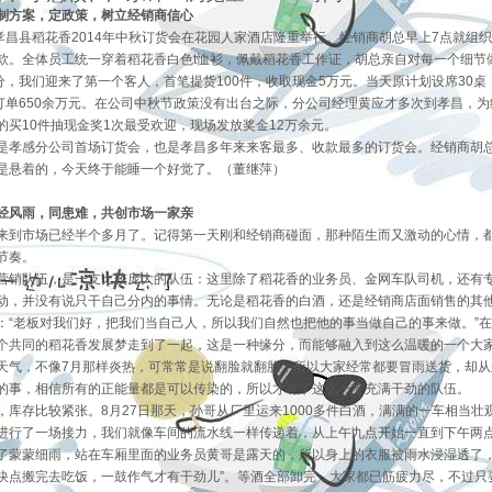
制方案，定政策，树立经销商信心
，孝昌县稻花香2014年中秋订货会在花园人家酒店隆重举行。经销商胡总早上7点就
款。全体员工统一穿着稻花香白色t恤衫，佩戴稻花香工作证，胡总亲自对每一个细节
0分，我们迎来了第一个客人，首笔提货100件，收取现金5万元。当天原计划设席30桌
，订单650余万元。在公司中秋节政策没有出台之际，分公司经理黄应才多次到孝昌，
的买10件抽现金奖1次最受欢迎，现场发放奖金12万余元。
是孝感分公司首场订货会，也是孝昌多年来来客最多、收款最多的订货会。经销商胡
是悬着的，今天终于能睡一个好觉了。（董继萍）
经风雨，同患难，共创市场一家亲
来到市场已经半个多月了。记得第一天刚和经销商碰面，那种陌生而又激动的心情，都
节奏。
营销队伍，是一支比较庞大的队伍：这里除了稻花香的业务员、金网车队司机，还有
动，并没有说只干自己分内的事情。无论是稻花香的白酒，还是经销商店面销售的其
：“老板对我们好，把我们当自己人，所以我们自然也把他的事当做自己的事来做。”
个共同的稻花香发展梦走到了一起，这是一种缘分，而能够融入到这么温暖的一个大
天气，不像7月那样炎热，可常常是说翻脸就翻脸，所以大家经常都要冒雨送货，却
的事，相信所有的正能量都是可以传染的，所以才有了这么一支充满干劲的队伍。
，库存比较紧张。8月27日那天，孙哥从厂里运来1000多件白酒，满满的一车相当
进行了一场接力，我们就像车间的流水线一样传递着，从上午九点开始一直到下午两
了蒙蒙细雨，站在车厢里面的业务员黄哥是露天的，所以身上的衣服被雨水浸湿透了，
快点搬完去吃饭，一鼓作气才有干劲儿”。等酒全部卸完，大家都已筋疲力尽，不过只