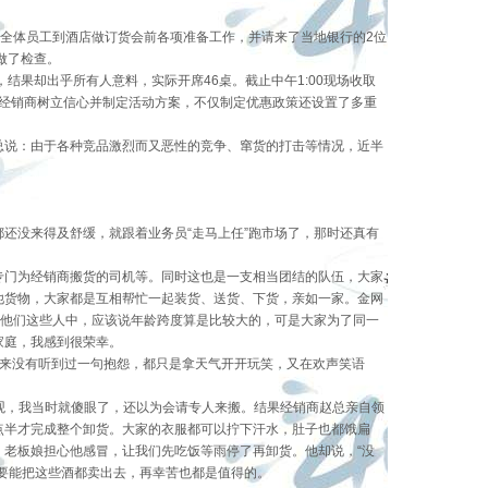
组织全体员工到酒店做订货会前各项准备工作，并请来了当地银行的2位
做了检查。
，结果却出乎所有人意料，实际开席46桌。截止中午1:00现场收取
为经销商树立信心并制定活动方案，不仅制定优惠政策还设置了多重
总说：由于各种竞品激烈而又恶性的竞争、窜货的打击等情况，近半
还没来得及舒缓，就跟着业务员“走马上任”跑市场了，那时还真有
专门为经销商搬货的司机等。同时这也是一支相当团结的队伍，大家
他货物，大家都是互相帮忙一起装货、送货、下货，亲如一家。金网
在他们这些人中，应该说年龄跨度算是比较大的，可是大家为了同一
家庭，我感到很荣幸。
从来没有听到过一句抱怨，都只是拿天气开开玩笑，又在欢声笑语
壮观，我当时就傻眼了，还以为会请专人来搬。结果经销商赵总亲自领
点半才完成整个卸货。大家的衣服都可以拧下汗水，肚子也都饿扁
老板娘担心他感冒，让我们先吃饭等雨停了再卸货。他却说，“没
要能把这些酒都卖出去，再幸苦也都是值得的。