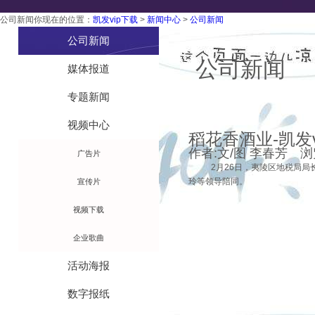
公司新闻
你现在的位置：
凯发vip下载
>
新闻中心
>
公司新闻
技术工艺
公司新闻
公司新闻
媒体报道
专题新闻
视频中心
稻花香酒业-凯发v
作者:文/图 李春芳 浏览量:
广告片
2
月
26
日，夷陵区地税局局
玲等领导陪同。
宣传片
视频下载
企业歌曲
活动海报
数字报纸