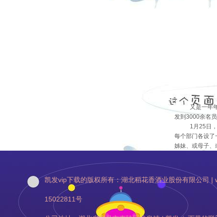
又是一年
发到
3000
余名员
1
月
25
日
每个部门各设了
姊妹、或母子、
凯发vip下载的版权所有：湖北稻花香酒业股份有限公司 | www.dhx.net.
15022811号