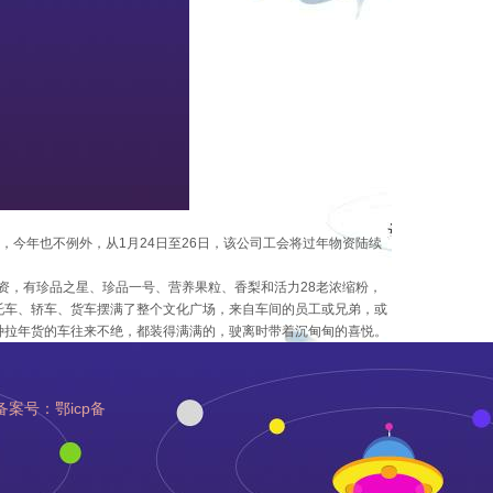
，今年也不例外，从
1
月
24
日至
26
日，该公司工会将过年物资陆续
资，有珍品之星、珍品一号、营养果粒、香梨和活力
28
老浓缩粉，
托车、轿车、货车摆满了整个文化广场，来自车间的员工或兄弟，或
种拉年货的车往来不绝，都装得满满的，驶离时带着沉甸甸的喜悦。
 | 备案号：鄂icp备