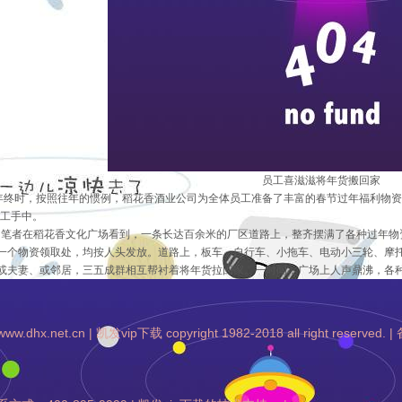
员工喜滋滋将年货搬回家
年终时，按照往年的惯例，稻花香酒业公司为全体员工准备了丰富的春节过年福利物资
工手中。
，笔者在稻花香文化广场看到，一条长达百余米的厂区道路上，整齐摆满了各种过年物
一个物资领取处，均按人头发放。道路上，板车、自行车、小拖车、电动小三轮、摩
或夫妻、或邻居，三五成群相互帮衬着将年货拉回家。一时间，广场上人声鼎沸，各
cn | 凯发vip下载 copyright 1982-2018 all right reserved.