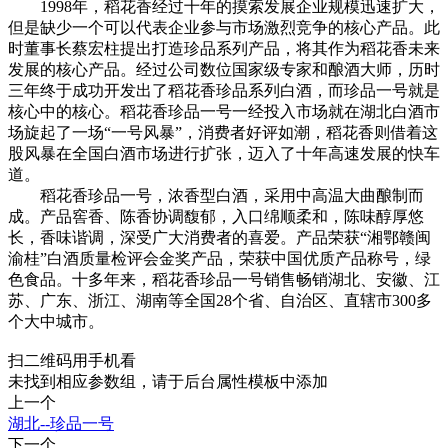
1998年，稻花香经过十年的摸索发展企业规模迅速扩大，
但是缺少一个可以代表企业参与市场激烈竞争的核心产品。此
时董事长蔡宏柱提出打造珍品系列产品，将其作为稻花香未来
发展的核心产品。经过公司数位国家级专家和酿酒大师，历时
三年终于成功开发出了稻花香珍品系列白酒，而珍品一号就是
核心中的核心。稻花香珍品一号一经投入市场就在湖北白酒市
场旋起了一场“一号风暴”，消费者好评如潮，稻花香则借着这
股风暴在全国白酒市场进行扩张，迈入了十年高速发展的快车
道。
稻花香珍品一号，浓香型白酒，采用中高温大曲酿制而
成。产品窖香、陈香协调馥郁，入口绵顺柔和，陈味醇厚悠
长，香味谐调，深受广大消费者的喜爱。产品荣获“湘鄂赣闽
渝桂”白酒质量检评会金奖产品，荣获中国优质产品称号，绿
色食品。十多年来，稻花香珍品一号销售畅销湖北、安徽、江
苏、广东、浙江、湖南等全国28个省、自治区、直辖市300多
个大中城市。
扫二维码用手机看
未找到相应参数组，请于后台属性模板中添加
上一个
湖北--珍品一号
下一个