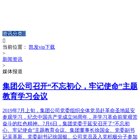
新闻中心
资讯分类


当前位置：
凯发vip下载
>
新闻资讯
>
媒体报道
集团公司召开“不忘初心，牢记使命”主题
教育学习会议
2019年7月上旬，集团公司党委组织全体党员赴革命圣地延安
参观学习，纪念中国共产党成立98周年，并学习革命前辈艰苦
奋斗的红色精神。7月6日，集团党委于延安召开了“不忘初
心、牢记使命”主题教育会议。集团董事长徐国金、党委副书
记吴革新、党委副书记徐国银、公司党员及入党积极分子参加