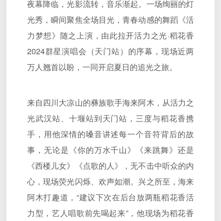
夜幕降临，光影流转，音乐渐起。一场绚丽的灯
光秀，瞬间聚焦全场目光，青春动感的舞蹈《活
力梦想》随之上演，由此拉开活力之光·稻花香
2024群星演唱会（天门站）的序幕，现场近两
万人翘首以盼，一同开启夏日的追光之旅。
来自四川大凉山的彝族歌手海来阿木，从活力之
光武汉站、十堰站到天门站，三度与稻花香携
手，用他深情的嗓音讲述每一个音符背后的故
事，无论是《你的万水千山》《来跳舞》还是
《西楼儿女》《点歌的人》，无不击中听众的内
心，现场荧光闪烁、欢声如潮。兴之所至，海来
阿木打趣道，“建议下次在后台放两瓶稻花香活
力型，艺人唱歌前先喝起来”，他现场为稻花香