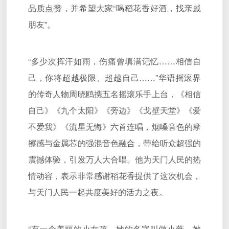
品质点赞，并希望大家“喝稻花香好酒，找亲戚
朋友”。
“多少次挥汗如雨，伤痛曾填满记忆……相信自
己，你将超越极限、超越自己……”华语摇滚界
的传奇人物周晓鸥携五名摇滚乐手上台，《相信
自己》《九个太阳》《旁边》《戈壁天堂》《爱
不爱我》《流星无悔》六首连唱，烟嗓音色的摩
擦感与金属芯的强混音色融合，带给听众超强的
震撼体验，引发万人大合唱。他为天门人民的热
情动容，表示非常感谢稻花香提供了这次机会，
与天门人民一起共度美好的活力之夜。
“有一个美丽的小女孩，她的名字叫做小薇，她