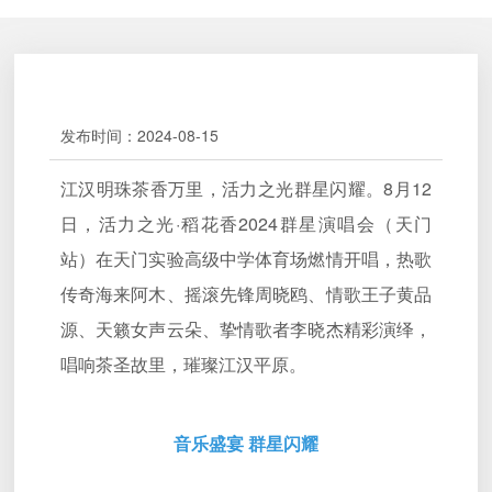
发布时间：
2024-08-15
江汉明珠茶香万里，活力之光群星闪耀。8月12
日，活力之光·稻花香2024群星演唱会（天门
站）在天门实验高级中学体育场燃情开唱，热歌
传奇海来阿木、摇滚先锋周晓鸥、情歌王子黄品
源、天籁女声云朵、挚情歌者李晓杰精彩演绎，
唱响茶圣故里，璀璨江汉平原。
音乐盛宴 群星闪耀