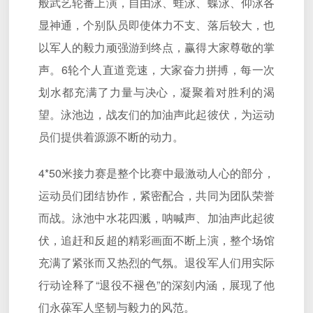
般武艺轮番上演，自由泳、蛙泳、蝶泳、仰泳各
显神通，个别队员即使体力不支、落后较大，也
以军人的毅力顽强游到终点，赢得大家尊敬的掌
声。6轮个人直道竞速，大家奋力拼搏，每一次
划水都充满了力量与决心，凝聚着对胜利的渴
望。泳池边，战友们的加油声此起彼伏，为运动
员们提供着源源不断的动力。
4*50米接力赛是整个比赛中最激动人心的部分，
运动员们团结协作，紧密配合，共同为团队荣誉
而战。泳池中水花四溅，呐喊声、加油声此起彼
伏，追赶和反超的精彩画面不断上演，整个场馆
充满了紧张而又热烈的气氛。退役军人们用实际
行动诠释了“退役不褪色”的深刻内涵，展现了他
们永葆军人坚韧与毅力的风范。