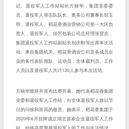
记、退役军人工作站站长方丽华，集团党委委
员、退役军人突击队队长、奥美公司董事长邹玉
明，退役军人、稻花香酒业营销公司第一大区负
责人，退役军人、佳艺包装公司总经理张贤吉，
集团退役军人工作站副站长别庆刚等出席本次活
动。来自集团机关、稻花香酒业公司及各成员企
业的各代表队领队、运动员，全体裁判员、工作
人员以及退役军人共计130人参与本次活动。
方丽华致辞并宣布比赛开幕。她代表稻花香集团
党委和退役军人工作站，向全体退役军人致以节
日的问候和崇高的敬意。她表示，稻花香集团于
2020年6月挂牌成立湖北首家企业退役军人工作
站，始终高度重视退役军人的工作与生活情况，