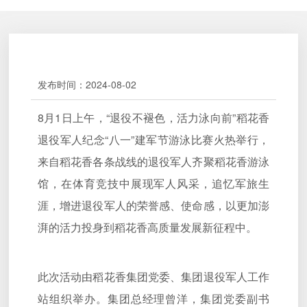
发布时间：
2024-08-02
8月1日上午，“退役不褪色，活力泳向前”稻花香
退役军人纪念“八一”建军节游泳比赛火热举行，
来自稻花香各条战线的退役军人齐聚稻花香游泳
馆，在体育竞技中展现军人风采，追忆军旅生
涯，增进退役军人的荣誉感、使命感，以更加澎
湃的活力投身到稻花香高质量发展新征程中。
此次活动由稻花香集团党委、集团退役军人工作
站组织举办。集团总经理曾洋，集团党委副书