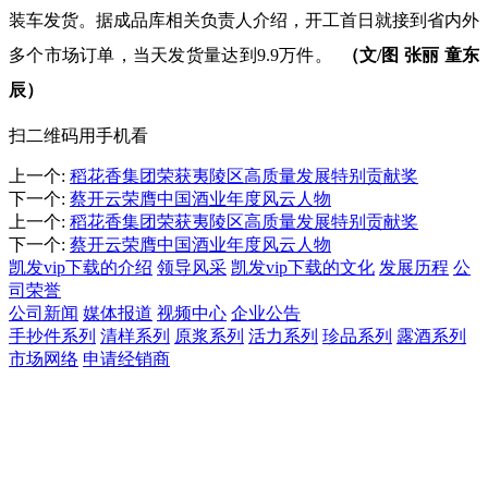
装车发货。据成品库相关负责人介绍，开工首日就接到省内外
多个市场订单，当天发货量达到9.9万件。
（文/图 张丽 童东
辰）
扫二维码用手机看
上一个
:
稻花香集团荣获夷陵区高质量发展特别贡献奖
下一个
:
蔡开云荣膺中国酒业年度风云人物
上一个
:
稻花香集团荣获夷陵区高质量发展特别贡献奖
下一个
:
蔡开云荣膺中国酒业年度风云人物
凯发vip下载的介绍
领导风采
凯发vip下载的文化
发展历程
公
司荣誉
公司新闻
媒体报道
视频中心
企业公告
手抄件系列
清样系列
原浆系列
活力系列
珍品系列
露酒系列
市场网络
申请经销商
关注稻花香酒业微信号
凯发vip下载的版权所有：湖北稻花香酒业股份有限公司 . all right
reserved. | 备案号：