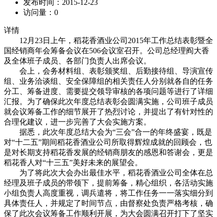
发布时间：
2015-12-23
访问量：
0
详情
12月23日上午，稻花香酒业公司2015年工作总结表彰暨全
国经销商年会筹备会议在506会议室召开。公司总经理阎大香
及全体班子成员、各部门负责人出席会议。
会上，会务材料组、表彰颁奖组、后勤接待组、导演宣传
组、业务洽谈组、安全保障组的相关责任人分别就各自的任务
分工、筹备进度、需要提交领导审核的各项问题等进行了详细
汇报。为了确保此次年度总结表彰会圆满实施，公司班子成员
就会议筹备工作的细节展开了热烈讨论，并提出了有针对性的
合理化建议，进一步完善了大会实施方案。
据悉，此次年度总结大会为“三会”合一的年终盛宴，既是
对“十二五”期间稻花香酒业公司所取得辉煌成就的回顾会，也
是对长期支持稻花香发展的经销商朋友的感恩和答谢会，更是
稻花香人对“十三五”美好未来的展望会。
为了将此次大会办出最佳水平，稻花香酒业公司全体在总
经理及班子成员的带领下，提前筹备，精心组织，各活动实施
小组负责人高度重视，调兵遣将，将工作任务一一落实细分到
具体责任人，并规定了时间节点，由督察处负责严格考核，确
保了此次会议筹备工作顺利开展，为大会圆满召开打下了坚实