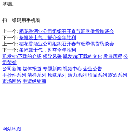
基础。
扫二维码用手机看
上一个
:
稻花香酒业公司组织召开春节旺季供货恳谈会
下一个
:
条幅鼓士气，誓夺全年胜利
上一个
:
稻花香酒业公司组织召开春节旺季供货恳谈会
下一个
:
条幅鼓士气，誓夺全年胜利
凯发vip下载的介绍
领导风采
凯发vip下载的文化
发展历程
公
司荣誉
公司新闻
媒体报道
专题新闻
视频中心
企业公告
手抄件系列
清样系列
原浆系列
活力系列
珍品系列
露酒系列
市场网络
申请经销商
关注稻花香酒业微信号
凯发vip下载的版权所有：湖北稻花香酒业股份有限公司 . all right
reserved. | 备案号：
凯发vip下载的技术支持：中企动力 宜昌
网站地图